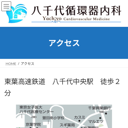
コ
ナ
ン
ビ
テ
ゲ
ン
ー
ツ
シ
へ
ョ
ス
ン
アクセス
キ
に
ッ
移
プ
動
HOME
アクセス
東葉高速鉄道 八千代中央駅 徒歩２
分